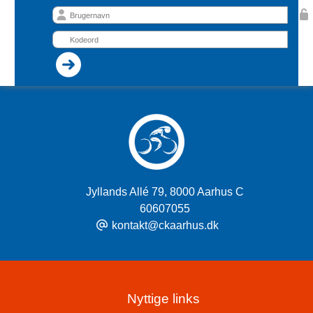
Jyllands Allé 79
,
8000 Aarhus C
60607055
kontakt@ckaarhus.dk
Nyttige links