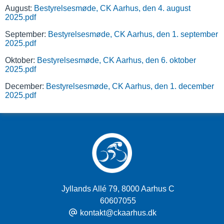
August:
Bestyrelsesmøde, CK Aarhus, den 4. august
2025.pdf
September:
Bestyrelsesmøde, CK Aarhus, den 1. september
2025.pdf
Oktober:
Bestyrelsesmøde, CK Aarhus, den 6. oktober
2025.pdf
December:
Bestyrelsesmøde, CK Aarhus, den 1. december
2025.pdf
Jyllands Allé 79
,
8000 Aarhus C
60607055
kontakt@ckaarhus.dk