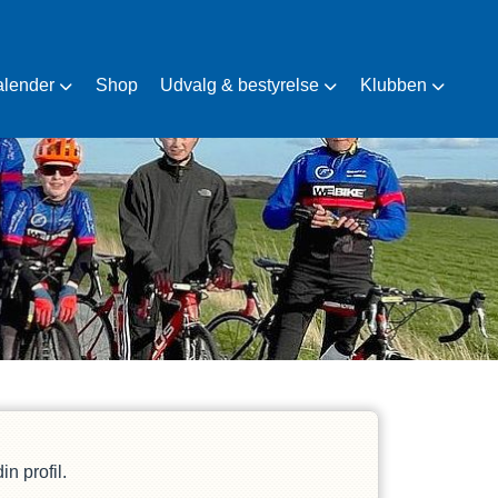
alender
Shop
Udvalg & bestyrelse
Klubben
n profil.