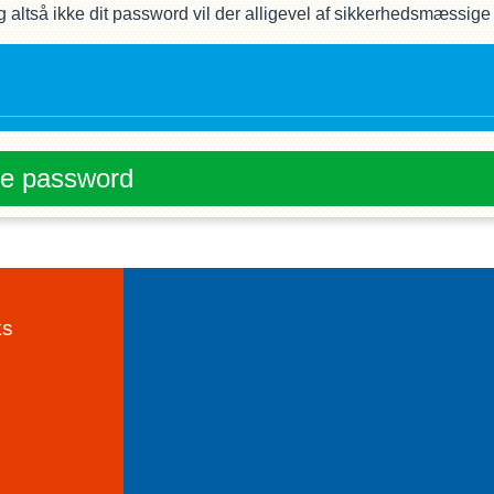
altså ikke dit password vil der alligevel af sikkerhedsmæssige å
ye password
ks