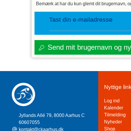
Bemærk at har du kun glemt dit brugernavn, og 
Tast din e-mailadresse
Send mit brugernavn og n
Nyttige lin
Log ind
Kalender
Tilmelding
Jyllands Allé 79
,
8000 Aarhus C
Nyheder
60607055
Shop
kontakt@ckaarhus.dk