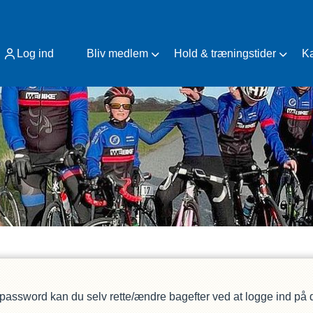
Log ind
Bliv medlem
Hold & træningstider
K
 password kan du selv rette/ændre bagefter ved at logge ind på di