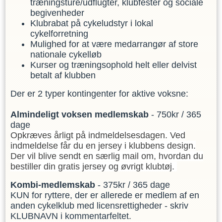
træningsture/udflugter, klubfester og sociale
begivenheder
Klubrabat på cykeludstyr i lokal
cykelforretning
Mulighed for at være medarrangør af store
nationale cykelløb
Kurser og træningsophold helt eller delvist
betalt af klubben
Der er 2 typer kontingenter for aktive voksne:
Almindeligt voksen medlemskab
- 750kr / 365
dage
Opkræves årligt på indmeldelsesdagen. Ved
indmeldelse får du en jersey i klubbens design.
Der vil blive sendt en særlig mail om, hvordan du
bestiller din gratis jersey og øvrigt klubtøj.
Kombi-medlemskab
- 375kr / 365 dage
KUN for ryttere, der er allerede er medlem af en
anden cykelklub med licensrettigheder - skriv
KLUBNAVN i kommentarfeltet.