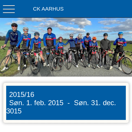
CK AARHUS
2015/16
Søn. 1. feb. 2015
-
Søn. 31. dec.
3015