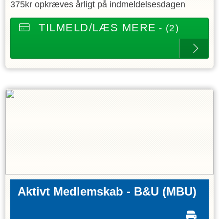
375kr opkræves årligt på indmeldelsesdagen
TILMELD/LÆS MERE
- (2)
Aktivt Medlemskab - B&U
(MBU)