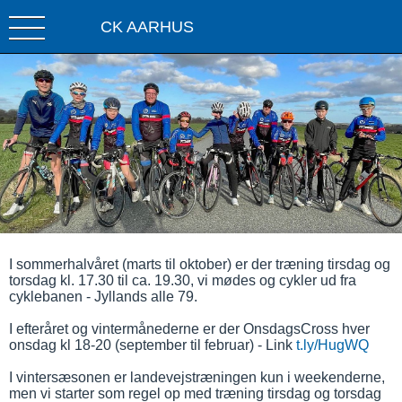
CK AARHUS
I sommerhalvåret (marts til oktober) er der træning tirsdag og
torsdag kl. 17.30 til ca. 19.30, vi mødes og cykler ud fra
cyklebanen - Jyllands alle 79.
I efteråret og vintermånederne er der OnsdagsCross hver
onsdag kl 18-20 (september til februar) - Link
t.ly/HugWQ
I vintersæsonen er landevejstræningen kun i weekenderne,
men vi starter som regel op med træning tirsdag og torsdag