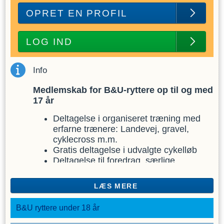
OPRET EN PROFIL
LOG IND
Info
Medlemskab for B&U-ryttere op til og med
17 år
Deltagelse i organiseret træning med
erfarne trænere: Landevej, gravel,
cyklecross m.m.
Gratis deltagelse i udvalgte cykelløb
Deltagelse til foredrag, særlige
træningsture/udflugter, klubfester og
sociale begivenheder
LÆS MERE
Klubrabat på cykeludstyr i lokal
cykelforretning
B&U ryttere under 18 år
Træningsophold delvist betalt af
klubben