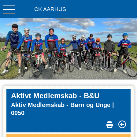
CK AARHUS
Aktivt Medlemskab - B&U
Aktiv Medlemskab - Børn og Unge |
0050