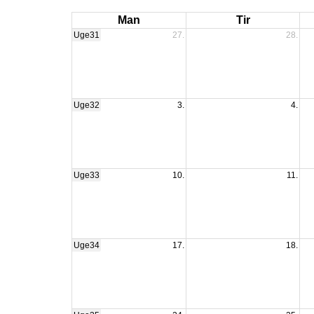
Man
Tir
Uge31
27.
28.
Uge32
3.
4.
Uge33
10.
11.
Uge34
17.
18.