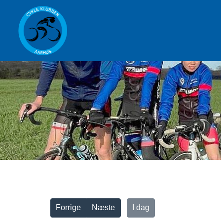
Vis alle
Forrige
Næste
I dag