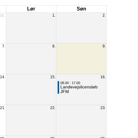
Lør
Søn
31.
1.
2.
7.
8.
9.
14.
15.
16.
08.00 - 17.00
Landevejslicensløb
JFM
21.
22.
23.