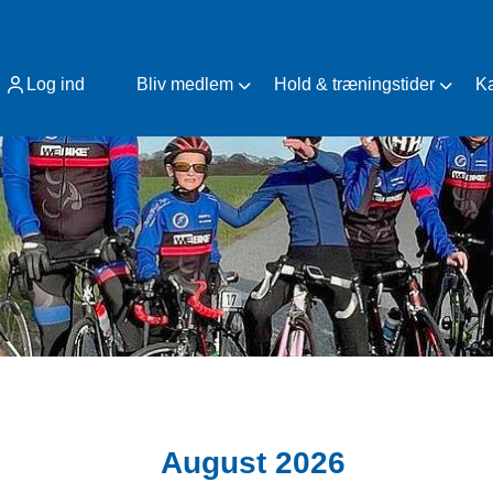
Log ind
Bliv medlem
Hold & træningstider
K
August 2026