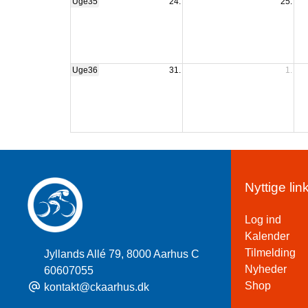
Uge35
24.
25.
Uge36
31.
1.
Nyttige lin
Log ind
Kalender
Tilmelding
Jyllands Allé 79
,
8000 Aarhus C
Nyheder
60607055
Shop
kontakt@ckaarhus.dk